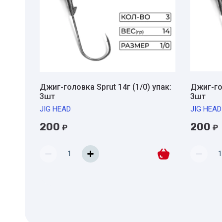
Джиг-головка Sprut 14г (1/0) упак:
Джиг-гол
3шт
3шт
JIG HEAD
JIG HEAD
200
200
₽
₽