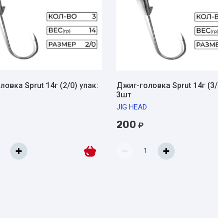
овка Sprut 14г (2/0) упак:
Джиг-головка Sprut 14г (3/
3шт
JIG HEAD
200
₽